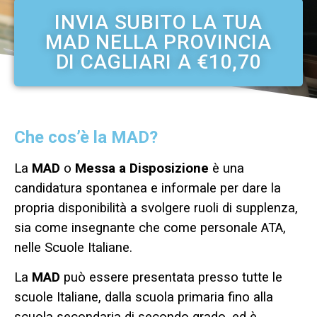
INVIA SUBITO LA TUA
MAD NELLA PROVINCIA
DI CAGLIARI A €10,70
Che cos’è la MAD?
La
MAD
o
Messa a Disposizione
è una
candidatura spontanea e informale per dare la
propria disponibilità a svolgere ruoli di supplenza,
sia come insegnante che come personale ATA,
nelle Scuole Italiane.
La
MAD
può essere presentata presso tutte le
scuole Italiane, dalla scuola primaria fino alla