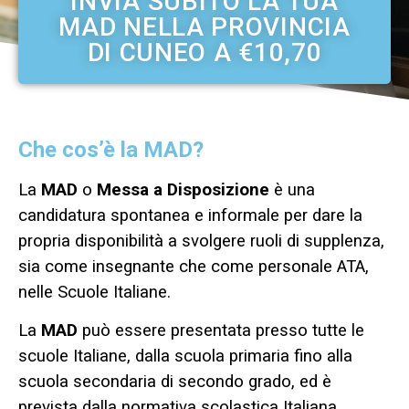
INVIA SUBITO LA TUA
MAD NELLA PROVINCIA
DI CUNEO A €10,70
Che cos’è la MAD?
La
MAD
o
Messa a Disposizione
è una
candidatura spontanea e informale per dare la
propria disponibilità a svolgere ruoli di supplenza,
sia come insegnante che come personale ATA,
nelle Scuole Italiane.
La
MAD
può essere presentata presso tutte le
scuole Italiane, dalla scuola primaria fino alla
scuola secondaria di secondo grado, ed è
prevista dalla normativa scolastica Italiana.