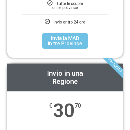
Tutte le scuole
di tre province
Invio entro 24 ore
Invia la MAD
in tre Province
PIÙ SCELTO
Invio in una
Regione
30
€
70