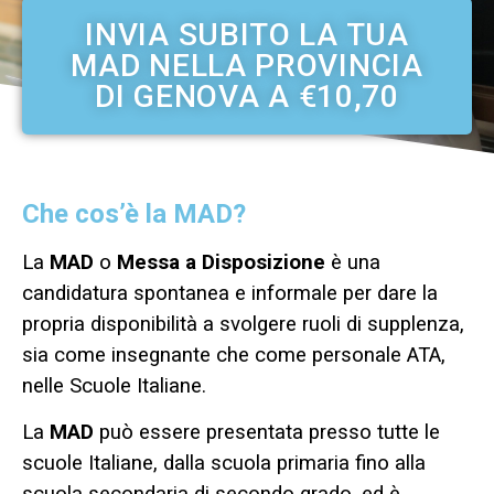
INVIA SUBITO LA TUA
MAD NELLA PROVINCIA
DI GENOVA A €10,70
Che cos’è la MAD?
La
MAD
o
Messa a Disposizione
è una
candidatura spontanea e informale per dare la
propria disponibilità a svolgere ruoli di supplenza,
sia come insegnante che come personale ATA,
nelle Scuole Italiane.
La
MAD
può essere presentata presso tutte le
scuole Italiane, dalla scuola primaria fino alla