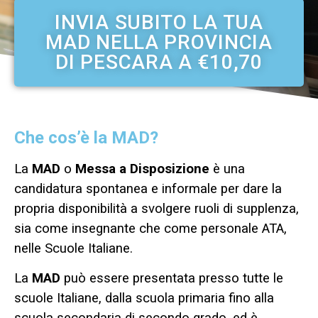
INVIA SUBITO LA TUA
MAD NELLA PROVINCIA
DI PESCARA A €10,70
Che cos’è la MAD?
La
MAD
o
Messa a Disposizione
è una
candidatura spontanea e informale per dare la
propria disponibilità a svolgere ruoli di supplenza,
sia come insegnante che come personale ATA,
nelle Scuole Italiane.
La
MAD
può essere presentata presso tutte le
scuole Italiane, dalla scuola primaria fino alla