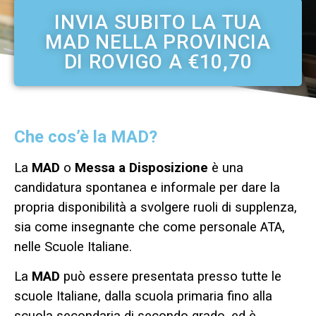
INVIA SUBITO LA TUA
MAD NELLA PROVINCIA
DI ROVIGO A €10,70
Che cos’è la MAD?
La
MAD
o
Messa a Disposizione
è una
candidatura spontanea e informale per dare la
propria disponibilità a svolgere ruoli di supplenza,
sia come insegnante che come personale ATA,
nelle Scuole Italiane.
La
MAD
può essere presentata presso tutte le
scuole Italiane, dalla scuola primaria fino alla