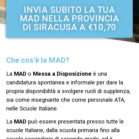
INVIA SUBITO LA TUA
MAD NELLA PROVINCIA
DI SIRACUSA A €10,70
Che cos’è la MAD?
La
MAD
o
Messa a Disposizione
è una
candidatura spontanea e informale per dare la
propria disponibilità a svolgere ruoli di supplenza,
sia come insegnante che come personale ATA,
nelle Scuole Italiane.
La
MAD
può essere presentata presso tutte le
scuole Italiane, dalla scuola primaria fino alla