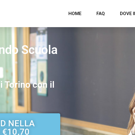
HOME
FAQ
DOVE I
ondo Scuola
i Torino con il
AD NELLA
 €10,70