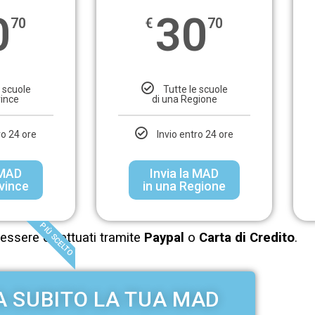
0
30
70
€
70
e scuole
Tutte le scuole
vince
di una Regione
ro 24 ore
Invio entro 24 ore
 MAD
Invia la MAD
ovince
in una Regione
PIÙ SCELTO
essere effettuati tramite
Paypal
o
Carta di Credito
.
A SUBITO LA TUA MAD