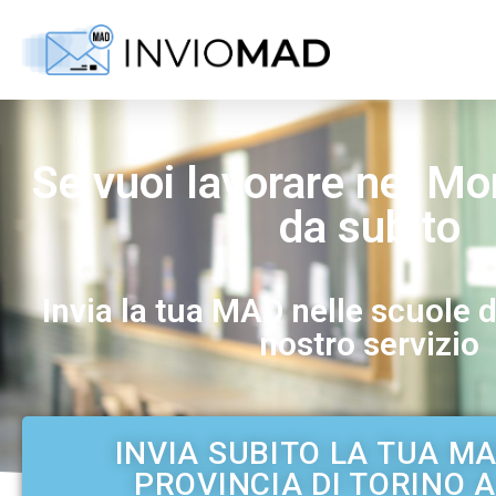
Se vuoi lavorare nel M
da subito
Invia la tua MAD nelle scuole d
nostro servizio
INVIA SUBITO LA TUA M
PROVINCIA DI TORINO A