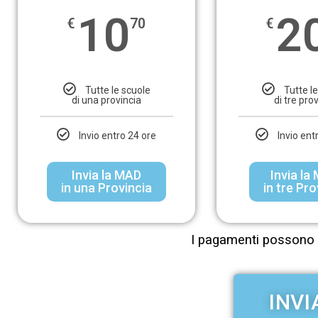
10
2
€
70
€
Tutte le scuole
Tutte l
di una provincia
di tre pro
Invio entro 24 ore
Invio ent
Invia la MAD
Invia la
in una Provincia
in tre Pr
I pagamenti possono 
INVI