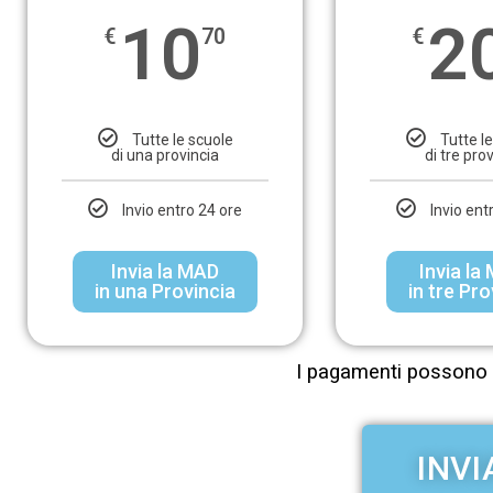
10
2
€
70
€
Tutte le scuole
Tutte l
di una provincia
di tre pro
Invio entro 24 ore
Invio ent
Invia la MAD
Invia la
in una Provincia
in tre Pr
I pagamenti possono 
INVI