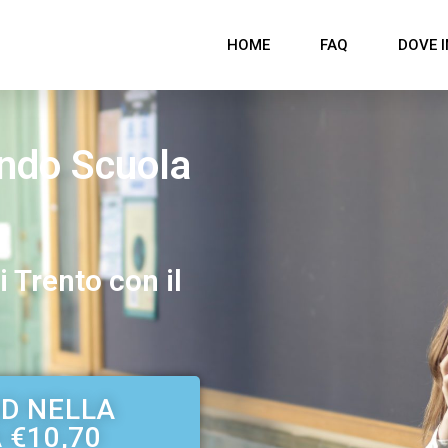
HOME
FAQ
DOVE I
ondo Scuola
i Trento con il
AD NELLA
 €10,70