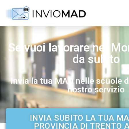
Se vuoi lavorare nel M
da subito
Invia la tua MAD nelle scuole d
nostro servizio
INVIA SUBITO LA TUA M
PROVINCIA DI TRENTO A