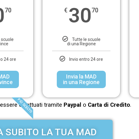
0
30
70
€
70
e scuole
Tutte le scuole
vince
di una Regione
ro 24 ore
Invio entro 24 ore
 MAD
Invia la MAD
ovince
in una Regione
PIÙ SCELTO
essere effettuati tramite
Paypal
o
Carta di Credito
.
A SUBITO LA TUA MAD