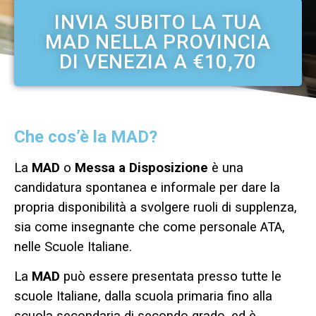
INVIA SUBITO LA TUA
MAD NELLA PROVINCIA
DI VENEZIA A €10,70
Che cos’è la MAD?
La
MAD
o
Messa a Disposizione
è una
candidatura spontanea e informale per dare la
propria disponibilità a svolgere ruoli di supplenza,
sia come insegnante che come personale ATA,
nelle Scuole Italiane.
La
MAD
può essere presentata presso tutte le
scuole Italiane, dalla scuola primaria fino alla