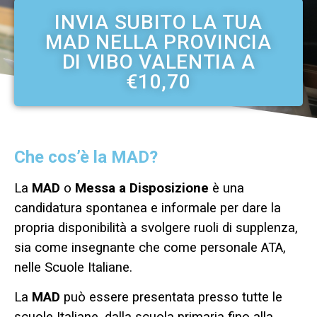
INVIA SUBITO LA TUA
MAD NELLA PROVINCIA
DI VIBO VALENTIA A
€10,70
Che cos’è la MAD?
La
MAD
o
Messa a Disposizione
è una
candidatura spontanea e informale per dare la
propria disponibilità a svolgere ruoli di supplenza,
sia come insegnante che come personale ATA,
nelle Scuole Italiane.
La
MAD
può essere presentata presso tutte le