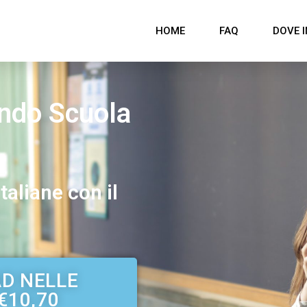
HOME
FAQ
DOVE I
ondo Scuola
taliane con il
AD NELLE
€10,70