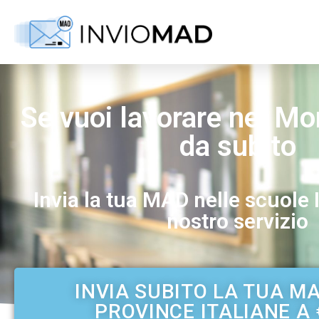
Se vuoi lavorare nel M
da subito
Invia la tua MAD nelle scuole I
nostro servizio
INVIA SUBITO LA TUA M
PROVINCE ITALIANE A 