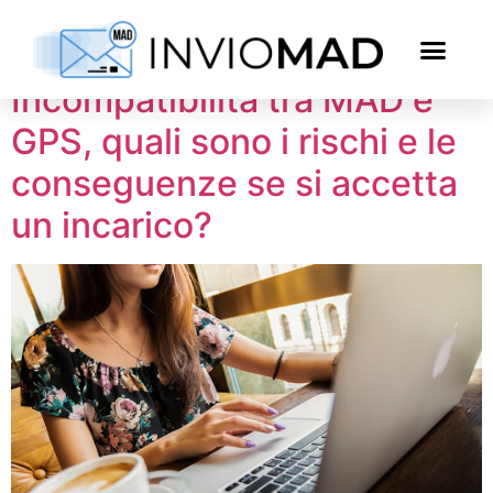
Tag:
gps
Incompatibilità tra MAD e
GPS, quali sono i rischi e le
conseguenze se si accetta
un incarico?