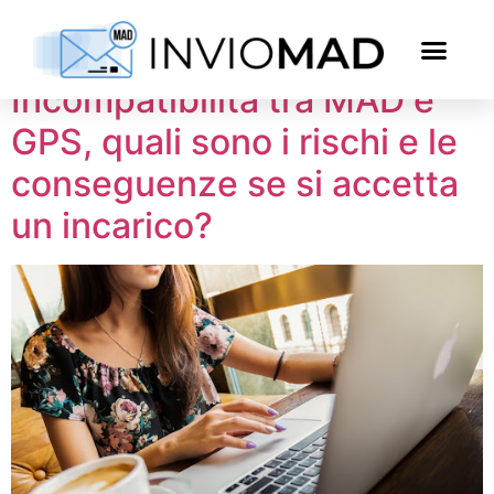
Tag:
MAD
Incompatibilità tra MAD e
GPS, quali sono i rischi e le
conseguenze se si accetta
un incarico?